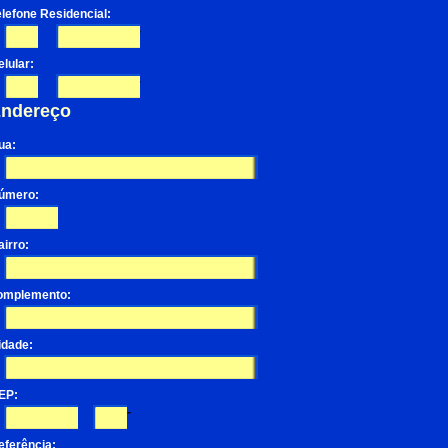
elefone Residencial:
-
elular:
-
ndereço
ua:
úmero:
airro:
omplemento:
idade:
EP:
-
eferência: