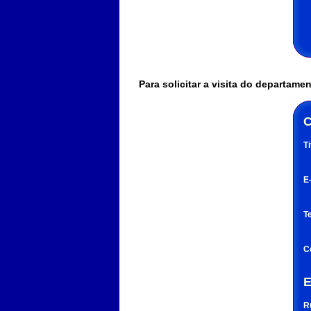
Para solicitar a visita do departam
C
Ti
E
T
C
E
R