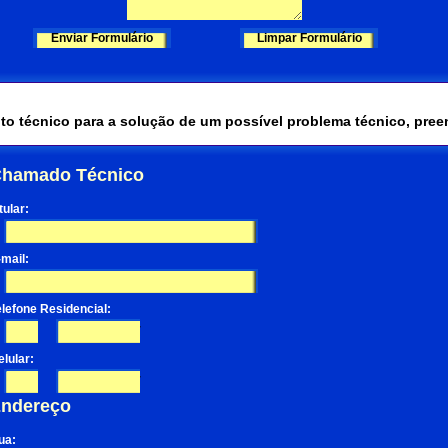
ento técnico para a solução de um possível problema técnico, pre
hamado Técnico
tular:
-mail:
elefone Residencial:
-
elular:
-
ndereço
ua: