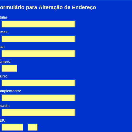
ormulário para Alteração de Endereço
tular:
-mail:
ua:
úmero:
airro:
omplemento:
idade:
EP:
-