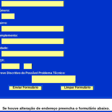
úmero:
airro:
omplemento:
idade:
EP:
-
reve Discritivo do Possível Problema Técnico:
Se houve alteração de endereço preencha o formulário abaixo.