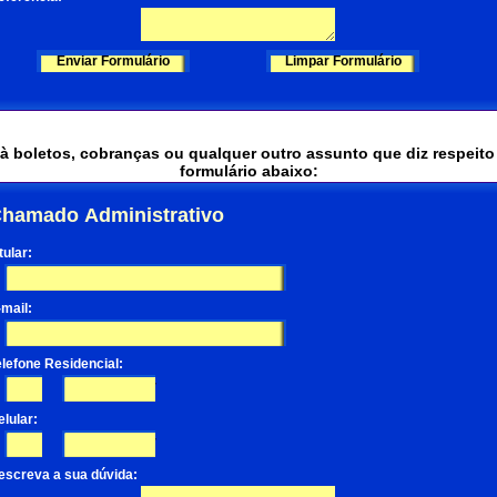
 boletos, cobranças ou qualquer outro assunto que diz respeito 
formulário abaixo:
hamado Administrativo
tular:
-mail:
elefone Residencial:
-
elular:
-
escreva a sua dúvida: