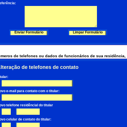
eferência:
meros de telefones ou dados de funcionários de sua residência, 
lteração de telefones de contato
tular:
ovo e-mail para contato com o titular:
vo telefone residêncial do titular
-
vo celular de contato do titular:
-