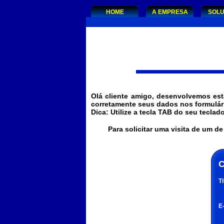
HOME
A EMPRESA
SOL
Olá cliente amigo, desenvolvemos est
corretamente seus dados nos formulár
Dica: Utilize a tecla TAB do seu tecla
Para solicitar uma visita de um 
C
Ti
E