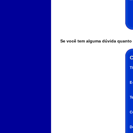
Se você tem alguma dúvida quanto à
C
Ti
E
T
C
D