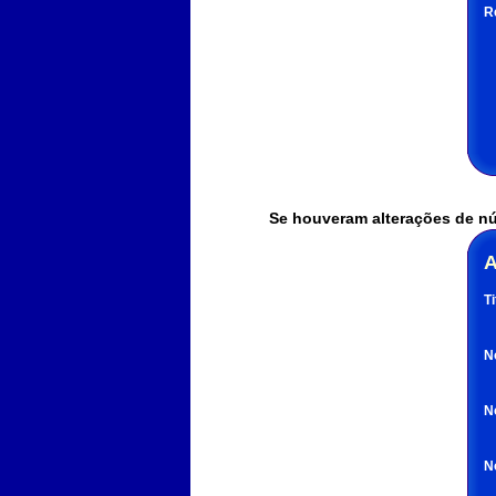
R
Se houveram alterações de nú
A
Ti
N
No
No